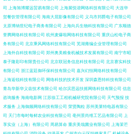
司
上海旭博耀远贸易有限公司
上海展悦谐网络科技有限公司
大连华
贺餐饮管理有限公司
海南大屈影像有限公司
义乌市邦爵电子有限公司
太原博纳世纪电子商务有限公司
上海向兵生物科技有限公司
广东顺德
誉腾网络科技有限公司
杭州麦爆啦网络科技有限公司
重庆山松电子商
务有限公司
北京乘风网络科技有限公司
芜湖雍编企业管理有限公司
上海外自科技有限公司
郑州奥美粮食机械技术发展有限公司
南宁市昭
泰子隆彩印有限责任公司
北京联冠务信息科技有限公司
北京赛实科技
有限公司
浙江蓝廷御环保科技有限公司
嘉兴幻恒网络科技有限公司
上海逅锐科技有限公司
网络科技的技术开发
深圳森恩特科技有限公司
青岛华新华义齿技术有限公司
哈尔滨思远扶摇网络科技有限公司
信息
咨询服务
海南电影网
江苏徐工工程机械研究院有限公司
天气预报
技
术服务
上海御频网络科技有限公司
荣贤陶粒
苏州美莱特电器有限公
司
天门市每时每鲜农业科技有限公司
亳州景尚维工艺品有限公司
上
享实业（上海）有限公司
周易算命
重庆美哉菌业有限公司
上海茉芒
科技有限公司
消防设备
动漫开发
广州市白云区恒锋家具厂
机械设备