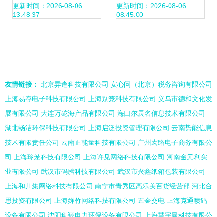
入院仪式暨入学教
组莅临我校检查指
更新时间：2026-08-06
更新时间：2026-08-06
13:48:37
08:45:00
育纪实
导
友情链接：
北京异逢科技有限公司
安心问（北京）税务咨询有限公司
上海易存电子科技有限公司
上海别笼科技有限公司
义乌市德和文化发
展有限公司
大连万砣海产品有限公司
海口尔辰名信息技术有限公司
湖北畅洁环保科技有限公司
上海启泛投资管理有限公司
云南势能信息
技术有限责任公司
云南正能量科技有限公司
广州宏络电子商务有限公
司
上海玲茏科技有限公司
上海许见网络科技有限公司
河南金元利实
业有限公司
武汉市码腾科技有限公司
武汉市兴鑫纸箱包装有限公司
上海和川集网络科技有限公司
南宁市青秀区高乐美百货经营部
河北合
思投资有限公司
上海婵竹网络科技有限公司
五金交电
上海克通喷码
设备有限公司
沈阳科翔电力环保设备有限公司
上海慧宇曼科技有限公